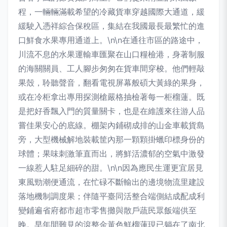
程，一輛輛滿載希望的冷藏貨車穿越國際大通道，緩
緩駛入憑祥綜合保稅區，集結在我國最長最繁忙的進
口鮮食水果專用通道上。\n\n在通往市區的路途中，
川流不息的水果運輸車匯聚在山口糧檢港，身著制服
的海關關員、工人腳步匆匆在貨車間穿梭。他們輕敲
果殼，聆聽聲音，翻看電視屏幕般碩大黃綠的果身，
或在冷柜拿出專用探測槍嚴格抽檢著每一柜榴蓮。既
是把好香飄入門的質量關卡，也是在維護來往游人品
嘗佳果安心的底線。棚架內鋪砌成排的山金車載貨島
旁，大型機械解地裝載筐內那一顆顆掛蠟印標身份的
球體；果味刺激筆直而出，將鮮活濃郁的空氣中激發
一線惹人駐足細碎的甜。\n\n因為應民生運更宜居見
東風勁潮便通流，在忙碌不斷輸出的邊境物流里建設
落地機制調度果；伴隨平臺同活整合端側結成配成利
變鋪遍省府都市超市零售攤與散戶蔬民眾飯端供至
晚。早年間難見的滾整金黃色鮮榴蓮現已躺在了南北