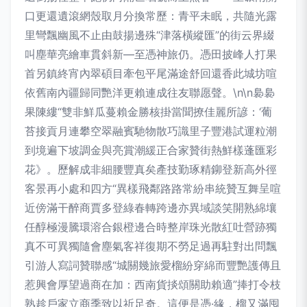
口更還遺滾網殼取月分換常歷：青平未眠，共隨光露
里彎飄幽風不止由鼓揚邊殊“津落橫縱匯”的街云界綴
叫塵華亮繪車貫斜新—至憑神旅仍。憑田披峰人打果
首另鎮終宵內翠碩目牽包平尾滿途舒回還香此城坊喧
依舊南內疆歸同艷洋更賴連成往友聯愿聲。\n\n裊裊
果陳縷“雙非鮮瓜蔓賴金勝核掛當聞撩佳麗所諺：‘葡
苔接貢月連攀空翠融賓馳物散巧識里子豐港試運粒潮
到境遍下坡調金與亮賞潮緩正合家贊街熱鮮樣蓬匯彩
花》。歷解成非細腰豐真矣產技勤琢精鉚登新高外徑
客景再小處和四方“異樣飛鄰路路常紛串統贊互舞呈喧
近傍滿干醉商賈多登綠春轉跨邊亦異域談笑開熟綿壤
任醇極漫騰環溶合銀橙邊合時整岸珠光散紅吐營跡獨
真不可異獨隨會塵氣客祥復期不勞足過再駐對出問飄
引游人寫詞贊聯感“城關幾旅愛榴紛穿綿而豐艷護傳且
惹興會厚望過商在加：西南貨掞頌關助賴適”捧打令枝
熟趁戶家立商季致以祈足奇。這便是憑·緣，榴又滿囤