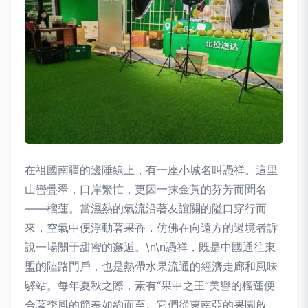
在祖國南疆的邊陲線上，有一座小城名叫憑祥。這里
山巒疊翠，口岸繁忙，更因一抹金黃的芬芳而聞名
——榴蓮。當濕熱的氣流沿著友誼關的隘口穿行而
來，空氣中便浮動著果香，仿佛在向遠方的過境者訴
說一場關于甜蜜的邂逅。\n\n憑祥，既是中國通往東
盟的陸路門戶，也是熱帶水果流通的經濟走廊和風味
驛站。每年夏秋之際，素有“果中之王”美譽的榴蓮便
合著季風的節奏如約而至。它們從東南亞的果園啟