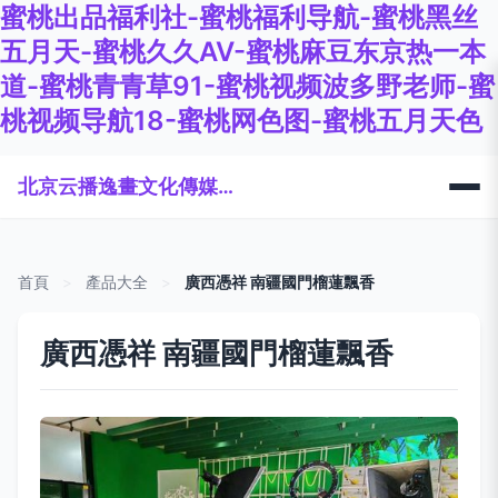
蜜桃出品福利社-蜜桃福利导航-蜜桃黑丝
五月天-蜜桃久久AV-蜜桃麻豆东京热一本
道-蜜桃青青草91-蜜桃视频波多野老师-蜜
桃视频导航18-蜜桃网色图-蜜桃五月天色
北京云播逸畫文化傳媒有限公司
首頁
>
產品大全
>
廣西憑祥 南疆國門榴蓮飄香
廣西憑祥 南疆國門榴蓮飄香