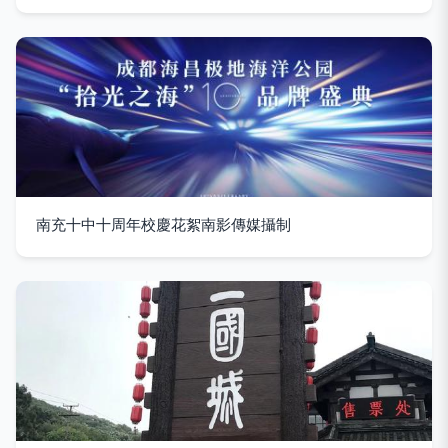
南充十中十周年校慶花絮南影傳媒攝制