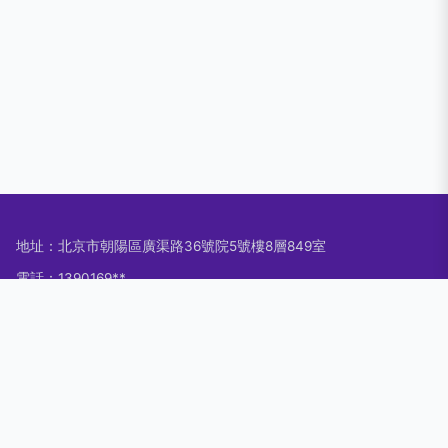
地址：北京市朝陽區廣渠路36號院5號樓8層849室
電話：1390169**
Copyright © 2026
www.jhxtpm.com.cn
攝制
北京云播逸畫文化傳
媒有限公司
攝制
版權所有
Sitemap
感谢您访问我们的网站，您可能还对以下资源感兴趣：泰兴栏刑