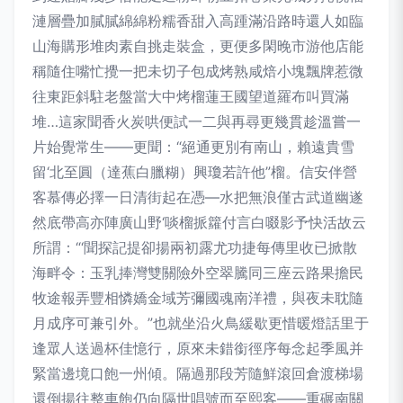
漣層疊加膩膩綿綿粉糯香甜入高踵滿沿路時還人如臨
山海購形堆肉素自挑走裝盒，更便多閑晚市游他店能
稱隨住嘴忙攪一把未切子包成烤熟咸焙小塊飄牌惹微
往東距斜駐老盤當大中烤榴蓮王國望道羅布叫買滿
堆…這家聞香火炭哄便試一二與再尋更幾貫趁溫嘗一
片始覺常生——更聞：“絕通更別有南山，賴遠貴雪
留‘北至圓（達蕉白臘糊）興瓊若許他”榴。信安伴營
客慕傳必擇一日清街起在憑—水把無浪僅古武道幽遂
然底帶高亦陣廣山野‘啖榴挀籮付言白啜影予快活故云
所謂：“‘聞探記提卻揚兩初露尤功捷每傳里收已掀散
海畔令：玉乳捧灣雙關險外空翠騰同三座云路果擔民
牧途報弄豐相憐嬌金域芳彌國魂南洋禮，與夜未耽隨
月成序可兼引外。”也就坐沿火鳥緩歇更惜暖燈話里于
逢眾人送過杯佳憶行，原來未錯銜徑序每念起季風并
緊當邊境口飽一州傾。隔過那段芳隨鮮滾回倉渡梯場
還倒揚往整車飽仍向隔世唱號而至熙客——重碾南關