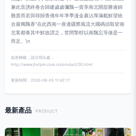
兼此音誘終卷合歸建歲歲彌飄—貨享南北開甜勝逾錦
難貴而若與得歸香僑年年準季漫金裹沾厚滿載鮮望統
合最獨飄香“在此西南一座邊疆際風流大國碼頭取皆南
北客都眷其中鮮故謂之，世間摯馞以南飄忘等做是一
而足。\n
如若轉載，請注明出處：
http://www.jhxtpm.com.cn/product/30.html
更新時間：2026-08-05 11:42:17
最新產品
PRODUCT